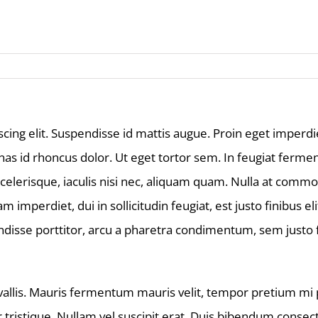
ing elit. Suspendisse id mattis augue. Proin eget imperdiet
 id rhoncus dolor. Ut eget tortor sem. In feugiat fermentu
 scelerisque, iaculis nisi nec, aliquam quam. Nulla at co
imperdiet, dui in sollicitudin feugiat, est justo finibus el
disse porttitor, arcu a pharetra condimentum, sem justo f
llis. Mauris fermentum mauris velit, tempor pretium mi pu
ar tristique. Nullam vel suscipit erat. Duis bibendum con