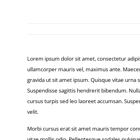
Skip
to
content
Lorem ipsum dolor sit amet, consectetur adipisc
ullamcorper mauris vel, maximus ante. Maecenas
gravida ut sit amet ipsum. Quisque vitae urna
Suspendisse sagittis hendrerit bibendum. Nullam 
cursus turpis sed leo laoreet accumsan. Suspen
velit.
Morbi cursus erat sit amet mauris tempor conva
vitae mollis odio. Pellentesque sodales pulvin